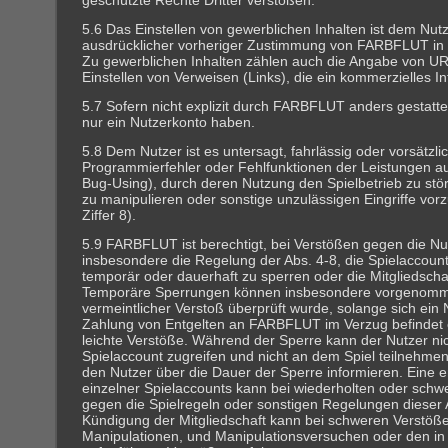
geschützte Rechte Dritter verstoßen.
5.6 Das Einstellen von gewerblichen Inhalten ist dem Nutz
ausdrücklicher vorheriger Zustimmung von FARBFLUT in Sc
Zu gewerblichen Inhalten zählen auch die Angabe von U
Einstellen von Verweisen (Links), die ein kommerzielles In
5.7 Sofern nicht explizit durch FARBFLUT anders gestattet
nur ein Nutzerkonto haben.
5.8 Dem Nutzer ist es untersagt, fahrlässig oder vorsätzli
Programmierfehler oder Fehlfunktionen der Leistungen a
Bug-Using), durch deren Nutzung den Spielbetrieb zu stö
zu manipulieren oder sonstige unzulässigen Eingriffe vo
Ziffer 8).
5.9 FARBFLUT ist berechtigt, bei Verstößen gegen die 
insbesondere die Regelung der Abs. 4-8, die Spielaccoun
temporär oder dauerhaft zu sperren oder die Mitgliedscha
Temporäre Sperrungen können insbesondere vorgenomme
vermeintlicher Verstoß überprüft wurde, solange sich ein 
Zahlung von Entgelten an FARBFLUT im Verzug befindet o
leichte Verstöße. Während der Sperre kann der Nutzer nic
Spielaccount zugreifen und nicht an dem Spiel teilnehm
den Nutzer über die Dauer der Sperre informieren. Eine 
einzelner Spielaccounts kann bei wiederholten oder sch
gegen die Spielregeln oder sonstigen Regelungen dieser 
Kündigung der Mitgliedschaft kann bei schweren Verstöß
Manipulationen, und Manipulationsversuchen oder den in 