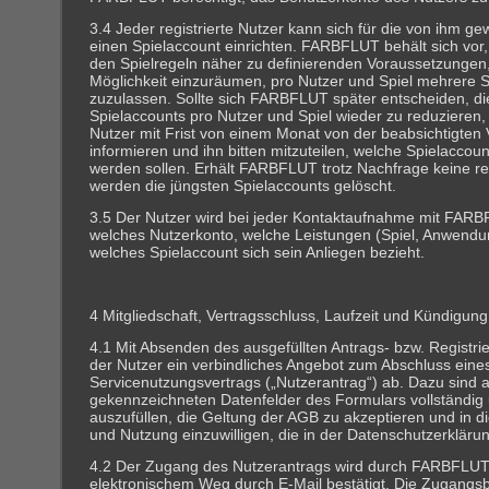
3.4 Jeder registrierte Nutzer kann sich für die von ihm g
einen Spielaccount einrichten. FARBFLUT behält sich vor,
den Spielregeln näher zu definierenden Voraussetzungen
Möglichkeit einzuräumen, pro Nutzer und Spiel mehrere 
zuzulassen. Sollte sich FARBFLUT später entscheiden, di
Spielaccounts pro Nutzer und Spiel wieder zu reduziere
Nutzer mit Frist von einem Monat von der beabsichtigten
informieren und ihn bitten mitzuteilen, welche Spielaccou
werden sollen. Erhält FARBFLUT trotz Nachfrage keine rec
werden die jüngsten Spielaccounts gelöscht.
3.5 Der Nutzer wird bei jeder Kontaktaufnahme mit FAR
welches Nutzerkonto, welche Leistungen (Spiel, Anwendun
welches Spielaccount sich sein Anliegen bezieht.
4 Mitgliedschaft, Vertragsschluss, Laufzeit und Kündigung
4.1 Mit Absenden des ausgefüllten Antrags- bzw. Registri
der Nutzer ein verbindliches Angebot zum Abschluss eine
Servicenutzungsvertrags („Nutzerantrag“) ab. Dazu sind a
gekennzeichneten Datenfelder des Formulars vollständig u
auszufüllen, die Geltung der AGB zu akzeptieren und in 
und Nutzung einzuwilligen, die in der Datenschutzerklärun
4.2 Der Zugang des Nutzerantrags wird durch FARBFLUT 
elektronischem Weg durch E-Mail bestätigt. Die Zugangsbe