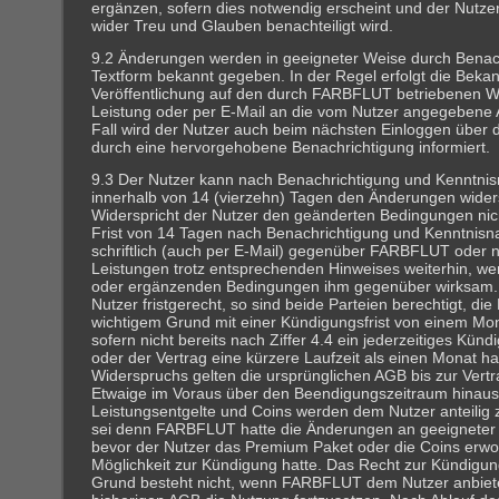
ergänzen, sofern dies notwendig erscheint und der Nutzer
wider Treu und Glauben benachteiligt wird.
9.2 Änderungen werden in geeigneter Weise durch Benach
Textform bekannt gegeben. In der Regel erfolgt die Bek
Veröffentlichung auf den durch FARBFLUT betriebenen W
Leistung oder per E-Mail an die vom Nutzer angegebene 
Fall wird der Nutzer auch beim nächsten Einloggen über
durch eine hervorgehobene Benachrichtigung informiert.
9.3 Der Nutzer kann nach Benachrichtigung und Kenntni
innerhalb von 14 (vierzehn) Tagen den Änderungen wide
Widerspricht der Nutzer den geänderten Bedingungen nich
Frist von 14 Tagen nach Benachrichtigung und Kenntnis
schriftlich (auch per E-Mail) gegenüber FARBFLUT oder nu
Leistungen trotz entsprechenden Hinweises weiterhin, w
oder ergänzenden Bedingungen ihm gegenüber wirksam. 
Nutzer fristgerecht, so sind beide Parteien berechtigt, die
wichtigem Grund mit einer Kündigungsfrist von einem Mo
sofern nicht bereits nach Ziffer 4.4 ein jederzeitiges Kün
oder der Vertrag eine kürzere Laufzeit als einen Monat ha
Widerspruchs gelten die ursprünglichen AGB bis zur Vertr
Etwaige im Voraus über den Beendigungszeitraum hinaus 
Leistungsentgelte und Coins werden dem Nutzer anteilig z
sei denn FARBFLUT hatte die Änderungen an geeigneter S
bevor der Nutzer das Premium Paket oder die Coins erwo
Möglichkeit zur Kündigung hatte. Das Recht zur Kündigu
Grund besteht nicht, wenn FARBFLUT dem Nutzer anbietet