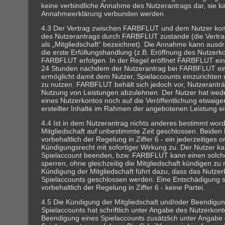
keine verbindliche Annahme des Nutzerantrags dar, sie ka
Annahmeerklärung verbunden werden.
4.3 Der Vertrag zwischen FARBFLUT und dem Nutzer k
des Nutzerantrags durch FARBFLUT zustande (die Vertr
als „Mitgliedschaft“ bezeichnet). Die Annahme kann ausdr
die erste Erfüllungshandlung (z.B. Eröffnung des Nutzerk
FARBFLUT erfolgen. In der Regel eröffnet FARBFLUT ein
24 Stunden nachdem der Nutzerantrag bei FARBFLUT ei
ermöglicht damit dem Nutzer, Spielaccounts einzurichten
zu nutzen. FARBFLUT behält sich jedoch vor, Nutzeranträ
Nutzung von Leistungen abzulehnen. Der Nutzer hat wede
eines Nutzerkontos noch auf die Veröffentlichung etwaige
erstellter Inhalte im Rahmen der angebotenen Leistung e
4.4 Ist in dem Nutzerantrag nichts anderes bestimmt word
Mitgliedschaft auf unbestimmte Zeit geschlossen. Beiden P
vorbehaltlich der Regelung in Ziffer 6 - ein jederzeitiges o
Kündigungsrecht mit sofortiger Wirkung zu. Der Nutzer kan
Spielaccount beenden, bzw. FARBFLUT kann einen solch
sperren, ohne gleichzeitig die Mitgliedschaft kündigen zu
Kündigung der Mitgliedschaft führt dazu, dass das Nutzer
Spielaccounts geschlossen werden. Eine Entschädigung s
vorbehaltlich der Regelung in Ziffer 6 - keine Partei.
4.5 Die Kündigung der Mitgliedschaft und/oder Beendigun
Spielaccounts hat schriftlich unter Angabe des Nutzerkonto
Beendigung eines Spielaccounts zusätzlich unter Angabe