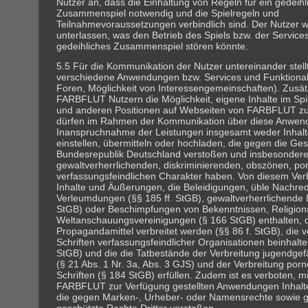
Nutzer an, dass die Einhaltung von Regeln für ein gedeihl
Zusammenspiel notwendig und die Spielregeln und
Teilnahmevoraussetzungen verbindlich sind. Der Nutzer wi
unterlassen, was den Betrieb des Spiels bzw. der Service
gedeihliches Zusammenspiel stören könnte.
5.5 Für die Kommunikation der Nutzer untereinander ste
verschiedene Anwendungen bzw. Services und Funktionalit
Foren, Möglichkeit von Interessengemeinschaften). Zusätz
FARBFLUT Nutzern die Möglichkeit, eigene Inhalte im Spi
und anderen Positionen auf Webseiten von FARBFLUT zu 
dürfen im Rahmen der Kommunikation über diese Anwen
Inanspruchnahme der Leistungen insgesamt weder Inhal
einstellen, übermitteln oder hochladen, die gegen die Ge
Bundesrepublik Deutschland verstoßen und insbesondere
gewaltverherrlichenden, diskriminierenden, obszönen, p
verfassungsfeindlichen Charakter haben. Von diesem Verbo
Inhalte und Äußerungen, die Beleidigungen, üble Nachre
Verleumdungen (§§ 185 ff. StGB), gewaltverherrlichende 
StGB) oder Beschimpfungen von Bekenntnissen, Religio
Weltanschauungsvereinigungen (§ 166 StGB) enthalten, d
Propagandamittel verbreitet werden (§§ 86 f. StGB), die 
Schriften verfassungsfeindlicher Organisationen beinhalte
StGB) und die die Tatbestände der Verbreitung jugendgef
(§ 21 Abs. 1 Nr. 3a, Abs. 3 GJS) und der Verbreitung por
Schriften (§ 184 StGB) erfüllen. Zudem ist es verboten, mi
FARBFLUT zur Verfügung gestellten Anwendungen Inhalte 
die gegen Marken-, Urheber- oder Namensrechte sowie 