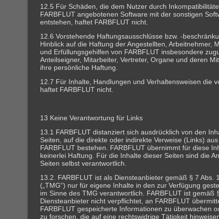
12.5 Für Schäden, die dem Nutzer durch Inkompatibilität
FARBFLUT angebotenen Software mit der sonstigen Soft
entstehen, haftet FARBFLUT nicht.
12.6 Vorstehende Haftungsausschlüsse bzw. -beschränku
Hinblick auf die Haftung der Angestellten, Arbeitnehmer, Mi
und Erfüllungsgehilfen von FARBFLUT insbesondere zug
Anteilseigner, Mitarbeiter, Vertreter, Organe und deren Mi
ihre persönliche Haftung.
12.7 Für Inhalte, Handlungen und Verhaltensweisen die 
haftet FARBFLUT nicht.
13 Keine Verantwortung für Links
13.1 FARBFLUT distanziert sich ausdrücklich von den Inha
Seiten, auf die direkte oder indirekte Verweise (Links) a
FARBFLUT bestehen. FARBFLUT übernimmt für diese Inh
keinerlei Haftung. Für die Inhalte dieser Seiten sind die An
Seiten selbst verantwortlich.
13.2. FARBFLUT ist als Diensteanbieter gemäß § 7 Abs. 
(„TMG“) nur für eigene Inhalte in den zur Verfügung ges
im Sinne des TMG verantwortlich. FARBFLUT ist gemäß 
Diensteanbieter nicht verpflichtet, an FARBFLUT übermitt
FARBFLUT gespeicherte Informationen zu überwachen o
zu forschen, die auf eine rechtswidrige Tätigkeit hinweise