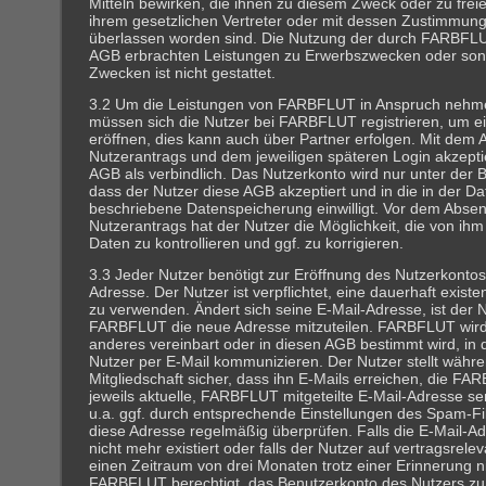
Mitteln bewirken, die ihnen zu diesem Zweck oder zu frei
ihrem gesetzlichen Vertreter oder mit dessen Zustimmung
überlassen worden sind. Die Nutzung der durch FARBFL
AGB erbrachten Leistungen zu Erwerbszwecken oder son
Zwecken ist nicht gestattet.
3.2 Um die Leistungen von FARBFLUT in Anspruch nehm
müssen sich die Nutzer bei FARBFLUT registrieren, um e
eröffnen, dies kann auch über Partner erfolgen. Mit dem
Nutzerantrags und dem jeweiligen späteren Login akzeptie
AGB als verbindlich. Das Nutzerkonto wird nur unter der 
dass der Nutzer diese AGB akzeptiert und in die in der D
beschriebene Datenspeicherung einwilligt. Vor dem Abse
Nutzerantrags hat der Nutzer die Möglichkeit, die von i
Daten zu kontrollieren und ggf. zu korrigieren.
3.3 Jeder Nutzer benötigt zur Eröffnung des Nutzerkontos 
Adresse. Der Nutzer ist verpflichtet, eine dauerhaft exist
zu verwenden. Ändert sich seine E-Mail-Adresse, ist der Nu
FARBFLUT die neue Adresse mitzuteilen. FARBFLUT wird,
anderes vereinbart oder in diesen AGB bestimmt wird, in
Nutzer per E-Mail kommunizieren. Der Nutzer stellt wäh
Mitgliedschaft sicher, dass ihn E-Mails erreichen, die F
jeweils aktuelle, FARBFLUT mitgeteilte E-Mail-Adresse sen
u.a. ggf. durch entsprechende Einstellungen des Spam-Fi
diese Adresse regelmäßig überprüfen. Falls die E-Mail-A
nicht mehr existiert oder falls der Nutzer auf vertragsrele
einen Zeitraum von drei Monaten trotz einer Erinnerung nic
FARBFLUT berechtigt, das Benutzerkonto des Nutzers zu