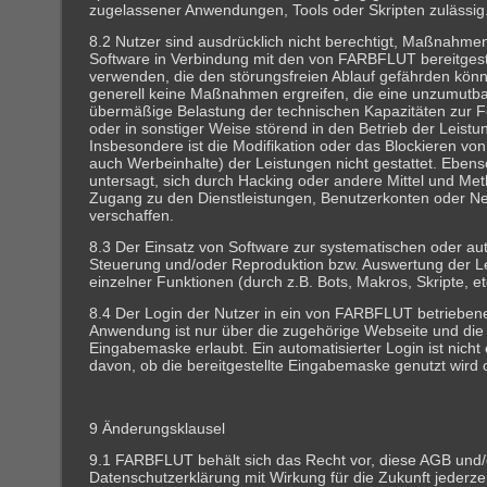
zugelassener Anwendungen, Tools oder Skripten zulässig
8.2 Nutzer sind ausdrücklich nicht berechtigt, Maßnahm
Software in Verbindung mit den von FARBFLUT bereitgest
verwenden, die den störungsfreien Ablauf gefährden könn
generell keine Maßnahmen ergreifen, die eine unzumutb
übermäßige Belastung der technischen Kapazitäten zur 
oder in sonstiger Weise störend in den Betrieb der Leistu
Insbesondere ist die Modifikation oder das Blockieren von 
auch Werbeinhalte) der Leistungen nicht gestattet. Ebens
untersagt, sich durch Hacking oder andere Mittel und Me
Zugang zu den Dienstleistungen, Benutzerkonten oder N
verschaffen.
8.3 Der Einsatz von Software zur systematischen oder au
Steuerung und/oder Reproduktion bzw. Auswertung der L
einzelner Funktionen (durch z.B. Bots, Makros, Skripte, etc
8.4 Der Login der Nutzer in ein von FARBFLUT betriebene
Anwendung ist nur über die zugehörige Webseite und die b
Eingabemaske erlaubt. Ein automatisierter Login ist nicht
davon, ob die bereitgestellte Eingabemaske genutzt wird o
9 Änderungsklausel
9.1 FARBFLUT behält sich das Recht vor, diese AGB und/
Datenschutzerklärung mit Wirkung für die Zukunft jederze