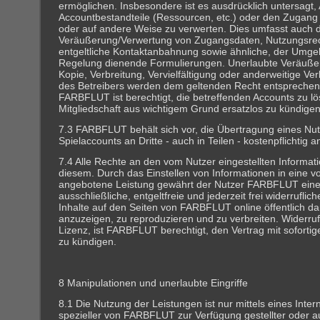
ermöglichen. Insbesondere ist es ausdrücklich untersagt,
Accountbestandteile (Ressourcen, etc.) oder den Zugang
oder auf andere Weise zu verwerten. Dies umfasst auch d
Veräußerung/Verwertung von Zugangsdaten, Nutzungsrec
entgeltliche Kontaktanbahnung sowie ähnliche, der Umge
Regelung dienende Formulierungen. Unerlaubte Veräuße
Kopie, Verbreitung, Vervielfältigung oder anderweitige Ve
des Betreibers werden dem geltenden Recht entsprechend
FARBFLUT ist berechtigt, die betreffenden Accounts zu l
Mitgliedschaft aus wichtigem Grund ersatzlos zu kündigen
7.3 FARBFLUT behält sich vor, die Übertragung eines Nu
Spielaccounts an Dritte - auch in Teilen - kostenpflichtig a
7.4 Alle Rechte an den vom Nutzer eingestellten Informat
diesem. Durch das Einstellen von Informationen in eine
angebotene Leistung gewährt der Nutzer FARBFLUT eine
ausschließliche, entgeltfreie und jederzeit frei widerruflic
Inhalte auf den Seiten von FARBFLUT online öffentlich dar
anzuzeigen, zu reproduzieren und zu verbreiten. Widerruf
Lizenz, ist FARBFLUT berechtigt, den Vertrag mit sofortig
zu kündigen.
8 Manipulationen und unerlaubte Eingriffe
8.1 Die Nutzung der Leistungen ist nur mittels eines Inte
spezieller von FARBFLUT zur Verfügung gestellter oder a