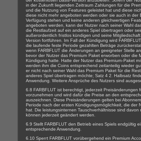
der kostenlosen Basis-Version anzubieten. Sofern der Nutz
in der Zukunft liegenden Zeitraum Zahlungen für die Pre
und die Nutzung von Features geleistet hat und diese nich
diese nicht mehr angeboten werden oder sie auch in der 
Verfügung stehen und keine anderen gleichwertigen Featu
angeboten werden, kann der Nutzer nach seiner Wahl da
die Restlaufzeit auf ein anderes Spiel übertragen oder s
außerordentlich fristlos kündigen und seine Mitgliedschaft
Version fortführen. Im Fall der Kündigung wird FARBFLUT z
die laufende feste Periode gezahlten Beträge zurückerstatte
wenn FARBFLUT die Änderungen an geeigneter Stelle ang
bevor der Nutzer das Premium Paket erworben oder die M
Kündigung hatte. Hatte der Nutzer das Premium-Paket mi
werden ihm die Coins entsprechend zeitanteilig wieder gu
er nicht nach seiner Wahl das Premium Paket für die Restl
anderes Spiel übertragen möchte; Satz 4 2. Halbsatz fin
Anwendung. Weitere Ansprüche des Nutzers sind ausges
6.8 FARBFLUT ist berechtigt, jederzeit Preisänderungen
vorzunehmen und wird dafür die Preise an den entsprech
auszeichnen. Diese Preisänderungen gelten bei Abonneme
Periode nach der ersten Kündigungsmöglichkeit, die der N
hat. Die leistungsinternen Tauschverhältnisse sind davon 
können jederzeit geändert werden.
6.9 Stellt FARBFLUT den Betrieb eines Spiels endgültig ein
entsprechende Anwendung.
6.10 Sperrt FARBFLUT vorübergehend ein Premium Accou