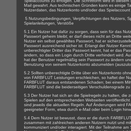
Spielaccounts zu erfolgen. Die Schriftform wird in diesem
Mail gewahrt. Aus technischen Gründen kann es einige Ta
Nutzerdaten, das Nutzerkonto und/oder das Spielaccount 
5 Nutzungsbedingungen, Verpflichtungen des Nutzers, Sp
Spielanleitungen, Verstöße
5.1 Ein Nutzer hat dafür zu sorgen, dass sein für das Nu
Passwort geheim bleibt; er darf dieses nicht an Dritte wei
Nutzer ein selbst gewähltes Passwort, hat er sicherzustel
Passwort ausreichend sicher ist. Erlangt der Nutzer Kennt
unberechtigter Dritter das Passwort kennt, hat er das Pas
ändern, so dass ein Login durch Dritte verhindert wird. A
hat der Benutzer regelmäßig sein Passwort zu ändern un
Benutzung von seinem Nutzerkonto abzumelden (auszulo
5.2 Sollten unberechtigte Dritte über ein Nutzerkonto ohn
von FARBFLUT Leistungen erschleichen, so haftet der Nu
FARBFLUT daraus entstandenen Schaden; bei einem Mit
FARBFLUT sind die beiderseitigen Verschuldensgrade zu 
5.3 Der Nutzer hat sich an die Spielregeln zu halten, die 
Spielen auf den entsprechenden Webseiten veröffentlicht
sind jeweils die aktuellen Regeln. Auf Änderungen wird 
geeigneter Form, etwa durch e-Mail oder beim Login hinw
5.4 Dem Nutzer ist bewusst, dass er die durch FARBFLUT
zusammen mit zahlreichen anderen Nutzern nutzt und mit
kommuniziert und/oder interagiert. Mit der Teilnahme am 