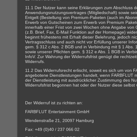
11.1 Der Nutzer kann seine Erklärungen zum Abschluss de
Anwendungsnutzungsvertrages (Mitgliedschaft) sowie sei
Entgelt (Bestellung von Premium-Paketen (auch im Abon
Erwerb von Gutscheinen zum Erwerb von Premium Pakete
innerhalb einer Frist von zwei Wochen ohne Angabe von 
(z.B. Brief, Fax, E-Mail Funktion auf der Homepage) wider
beginnt frühestens mit Erhalt dieser Belehrung, jedoch nic
Vertragsschluss und auch nicht vor Erfüllung unserer Info
gem. § 312 c Abs. 2 BGB und in Verbindung mit § 1 Abs. 
sowie unserer Pflichten gem. § 312 e Abs. 1 BGB in Verb
InfoV. Zur Wahrung der Widerrufsfrist genügt die rechtze
Widerrufs.
11.2 Das Widerrufsrecht erlischt, soweit es sich um von
angebotene Dienstleistungen handelt, wenn FARBFLUT m
der Dienstleistung mit ausdrücklicher Zustimmung des Nu
Widerrufsfrist begonnen hat oder der Nutzer diese selbst 
Der Widerruf ist zu richten an:
FARBFLUT Entertainment GmbH
Wendenstraße 21, 20097 Hamburg
Fax: +49 (0)40 / 237 066 02