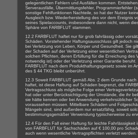
gelegentlichen Fehlern und Ausfällen kommen. Entstehen
Serverausfälle, Übermittlungsfehler, Programmierfehler (
sonstige Fehlfunktionen Nachteile, so hat der Nutzer kei
Ausgleich bzw. Wiederherstellung des vor dem Ereignis 
seines Spielaccounts, insbesondere dann nicht, wenn dies
Sphäre von FARBFLUT stammen.
12.2 FARBFLUT haftet nur für grob fahrlässig oder vorsät
Schäden. Vorstehender Haftungsausschluss gilt jedoch nic
bei Verletzung von Leben, Körper und Gesundheit. Sie gilt 
der Schaden auf der Verletzung einer wesentlichen Vertrag
solchen Pflichten, deren Erfüllung für die Erreichung des 
notwendig ist) oder der Verletzung einer Garantie beruht.
FARBFLUT nach dem Produkthaftungsgesetz sowie im A
des § 44 TKG bleibt unberührt.
12.3 Soweit FARBFLUT gemäß Abs. 2 dem Grunde nach 
haftet, ist diese Haftung auf Schäden begrenzt, die FAR
Vertragsschluss als mögliche Folge einer Vertragsverlet
hat oder unter Berücksichtigung der Umstände, die ihr b
sie hätte kennen oder bei Anwendung verkehrsüblicher Sor
voraussehen müssen. Mittelbare Schäden und Folgeschäd
Mängeln sind, sind außerdem nur ersatzfähig, soweit sol
bestimmungsgemäßer Verwendung typischerweise zu erwa
12.4 Für den Fall einer Haftung für leichte Fahrlässigkeit is
von FARBFLUT für Sachschäden auf € 100,00 pro Schaden
auch wenn wesentliche Vertragspflichten verletzt werden.