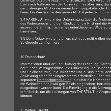
bisherigen AGB die Nutzung fortzusetzen. Nach Ablauf d
bzw. nach Aufbrauchen der Coins kann es aber sein, dass
der bisherigen AGB keine neuen Premiumpakete oder Co
kann. Ein Wechsel zu den neuen AGB ist jederzeit möglic
9.4 FARBFLUT wird in der Unterrichtung über die Änderun
des Widerspruchs und der Kündigung, die Frist und die R
insbesondere hinsichtlich eines unterbliebenen Widerspr
hinweisen.
9.5 Dem Nutzer wird empfohlen, sich regelmäßig über de
Spielregeln zu informieren.
10 Datenschutz
Informationen über Art und Umfang der Erhebung, Verar
der für den Vertragsschluss, die Einrichtung und Beibeha
und Spielaccount(s), die Teilnahme und Zulassung zu den
Abwicklung eines Zahlungsverkehrs erforderlich Features 
separaten
Datenschutzerklärung
, die über die Homepag
die Webseiten der jeweiligen Spiele eingesehen, herunte
ausgedruckt werden kann. Die Einwilligung in die Nutzung
erforderlich, um die Leistungen von FARBFLUT in Anspr
können.
11 Widerrufsrecht