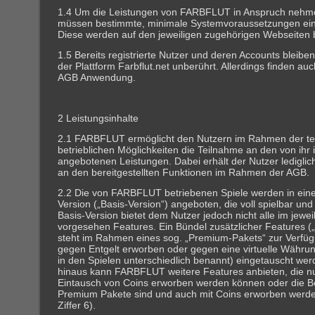
1.4 Um die Leistungen von FARBFLUT in Anspruch nehm
müssen bestimmte, minimale Systemvoraussetzungen ein
Diese werden auf den jeweiligen zugehörigen Webseiten
1.5 Bereits registrierte Nutzer und deren Accounts bleibe
der Plattform Farbflut.net unberührt. Allerdings finden au
AGB Anwendung.
2 Leistungsinhalte
2.1 FARBFLUT ermöglicht den Nutzern im Rahmen der t
betrieblichen Möglichkeiten die Teilnahme an den von ihr 
angebotenen Leistungen. Dabei erhält der Nutzer ledigli
an den bereitgestellten Funktionen im Rahmen der AGB.
2.2 Die von FARBFLUT betriebenen Spiele werden in eine
Version („Basis-Version“) angeboten, die voll spielbar und u
Basis-Version bietet dem Nutzer jedoch nicht alle im jewei
vorgesehen Features. Ein Bündel zusätzlicher Features 
steht im Rahmen eines sog. „Premium-Pakets“ zur Verfü
gegen Entgelt erworben oder gegen eine virtuelle Währung
in den Spielen unterschiedlich benannt) eingetauscht we
hinaus kann FARBFLUT weitere Features anbieten, die n
Eintausch von Coins erworben werden können oder die Be
Premium Pakete sind und auch mit Coins erworben werde
Ziffer 6).