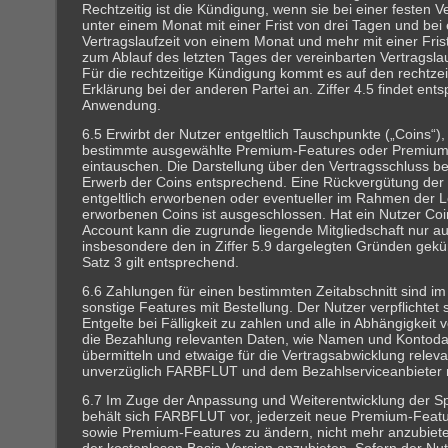
Rechtzeitig ist die Kündigung, wenn sie bei einer festen V
unter einem Monat mit einer Frist von drei Tagen und bei 
Vertragslaufzeit von einem Monat und mehr mit einer Fri
zum Ablauf des letzten Tages der vereinbarten Vertragslau
Für die rechtzeitige Kündigung kommt es auf den rechtze
Erklärung bei der anderen Partei an. Ziffer 4.5 findet en
Anwendung.
6.5 Erwirbt der Nutzer entgeltlich Tauschpunkte („Coins“)
bestimmte ausgewählte Premium-Features oder Premium
eintauschen. Die Darstellung über den Vertragsschluss bei 
Erwerb der Coins entsprechend. Eine Rückvergütung d
entgeltlich erworbenen oder eventueller im Rahmen der L
erworbenen Coins ist ausgeschlossen. Hat ein Nutzer Co
Account kann die zugrunde liegende Mitgliedschaft nur a
insbesondere den in Ziffer 5.9 dargelegten Gründen gekü
Satz 3 gilt entsprechend.
6.6 Zahlungen für einen bestimmten Zeitabschnitt sind im V
sonstige Features mit Bestellung. Der Nutzer verpflichtet 
Entgelte bei Fälligkeit zu zahlen und alle in Abhängigkeit 
die Bezahlung relevanten Daten, wie Namen und Kontodat
übermitteln und etwaige für die Vertragsabwicklung rele
unverzüglich FARBFLUT und dem Bezahlserviceanbieter m
6.7 Im Zuge der Anpassung und Weiterentwicklung der Sp
behält sich FARBFLUT vor, jederzeit neue Premium-Feat
sowie Premium-Features zu ändern, nicht mehr anzubiete