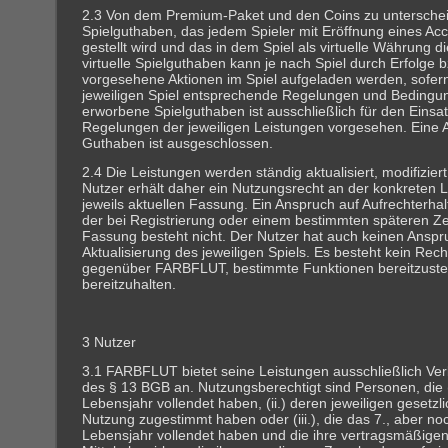
2.3 Von dem Premium-Paket und den Coins zu unterscheide
Spielguthaben, das jedem Spieler mit Eröffnung eines Ac
gestellt wird und das in dem Spiel als virtuelle Währung di
virtuelle Spielguthaben kann je nach Spiel durch Erfolge b
vorgesehene Aktionen im Spiel aufgeladen werden, sofer
jeweiligen Spiel entsprechende Regelungen und Bedingun
erworbene Spielguthaben ist ausschließlich für den Einsa
Regelungen der jeweiligen Leistungen vorgesehen. Eine 
Guthaben ist ausgeschlossen.
2.4 Die Leistungen werden ständig aktualisiert, modifiziert
Nutzer erhält daher ein Nutzungsrecht an der konkreten L
jeweils aktuellen Fassung. Ein Anspruch auf Aufrechterhal
der bei Registrierung oder einem bestimmten späteren Z
Fassung besteht nicht. Der Nutzer hat auch keinen Anspr
Aktualisierung des jeweiligen Spiels. Es besteht kein Rec
gegenüber FARBFLUT, bestimmte Funktionen bereitzustel
bereitzuhalten.
3 Nutzer
3.1 FARBFLUT bietet seine Leistungen ausschließlich Ve
des § 13 BGB an. Nutzungsberechtigt sind Personen, die (
Lebensjahr vollendet haben, (ii.) deren jeweiligen gesetzl
Nutzung zugestimmt haben oder (iii.), die das 7., aber no
Lebensjahr vollendet haben und die ihre vertragsmäßigen