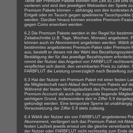
Tarife der Premium Pakete können von Zeit zu Zeit und vo
variieren und sind den jeweiligen Webseiten der Spiele z
Premium Pakete können – abhängig von den konkreten 
Entgelt oder im Tausch gegen spielinterne Tauschpunkte 
werden. Darüber hinaus können einzelne Premium-Featur
gegen Coins erworben werden.
6.2 Die Premium Pakete werden in der Regel für bestimmt
Zeitabschnitte (z.B. Tage, Wochen, Monate) angeboten.
können auch im Abonnement angeboten werden. Wählt de
bestimmtes angebotenes Premium-Paket oder Premium-
aus, bestellt er dieses mit der Wahl des Bezahlungssyste
Bestätigung der für das jeweilige Bezahlsystem erforderl
nimmt der Nutzer das Angebot von FARBFLUT rechtsverbi
verpflichtet sich damit, den vereinbarten Preis zu zahlen. I
FARBFLUT die Leistung unverzüglich nach Bestellung zur
6.3 Hat der Nutzer ein Premium Paket mit einer festen Lau
die Mitgliedschaft nach Ablauf des Premium Pakets auf der
Während der festen Vertragslaufzeit des Premium Pakets
Premium Account als auch die zugrunde liegende Mitglied
wichtigem Grund, insbesondere den in Ziffer 5.9 dargele
gekündigt werden. Eine temporäre Sperre ist unabhängig
Voraussetzung der Ziffer 5.9 stets zulässig.
6.4 Wählt der Nutzer ein von FARBFLUT angebotenes Pr
Abonnement, verlängert sich das Premium Paket mit Ablau
festen Laufzeit jeweils erneut um die gleiche vereinbarte f
der Nutzer oder FARBFLUT nicht rechtzeitig zum Ende der